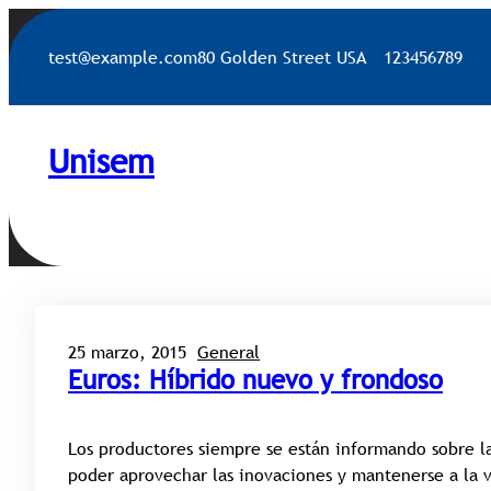
Saltar
al
test@example.com
80 Golden Street USA
123456789
contenido
Unisem
25 marzo, 2015
General
Euros: Híbrido nuevo y frondoso
Los productores siempre se están informando sobre l
poder aprovechar las inovaciones y mantenerse a la 