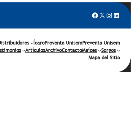
Facebook
X
Instagr
Linked
Distribuidores
Ícaro
Preventa Unisem
Preventa Unisem
stimonios
Artículos
Archivo
Contacto
Maíces
Sorgos
Mapa del Sitio