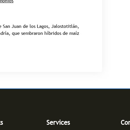
monios
 San Juan de los Lagos, Jalostotitlán,
ndría, que sembraron híbridos de maíz
ks
Services
Con