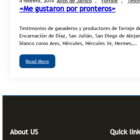
4 febrero, 2014
Altos de Jalisco
, 
Forraje
, 
Testi
«Me gustaron por pronteros»
Testimonios de ganaderos y productores de forraje de
Encarnación de Díaz, San Julián, San Diego de Aleja
blanco como Ares, Hércules, Hércules 34, Hermes,…
Read More
About US
Quick lin