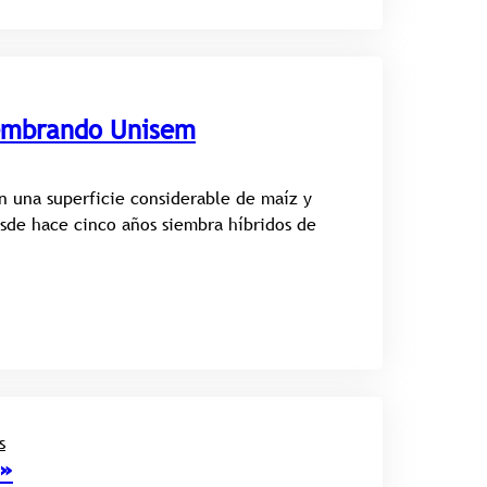
sembrando Unisem
n una superficie considerable de maíz y
esde hace cinco años siembra híbridos de
s
o»