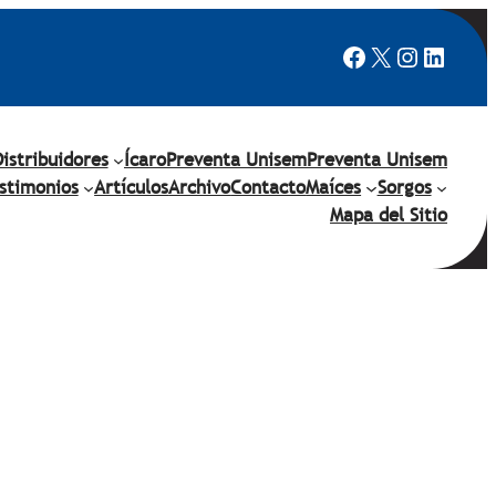
Facebook
X
Instagr
Linked
Distribuidores
Ícaro
Preventa Unisem
Preventa Unisem
stimonios
Artículos
Archivo
Contacto
Maíces
Sorgos
Mapa del Sitio