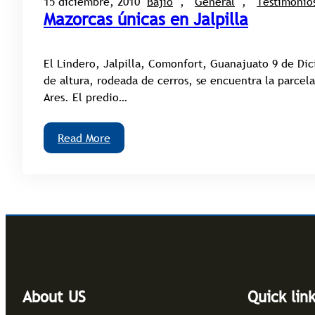
15 diciembre, 2010
Bajío
, 
General
, 
Testimonio
Mazorcas únicas en Jalpilla
El Lindero, Jalpilla, Comonfort, Guanajuato 9 de Di
de altura, rodeada de cerros, se encuentra la parcela 
Ares. El predio…
Read More
About US
Quick lin