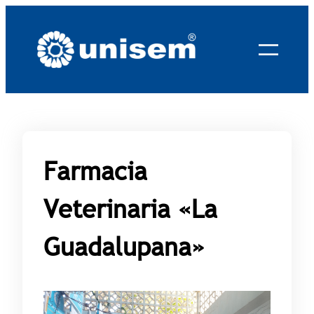
Saltar
al
contenido
Farmacia
Veterinaria «La
Guadalupana»