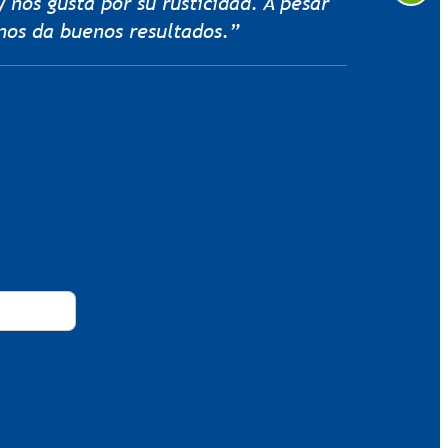
n. Presenta un buen desarrollo y
o en grano. Es un híbrido muy
aje seco y grano.