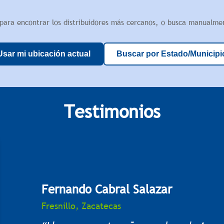
 para encontrar los distribuidores más cercanos, o busca manualmen
Usar mi ubicación actual
Buscar por Estado/Municipi
Testimonios
Jorge Cuevas Rodríguez
Chilpancingo de los Bravo, Guerrero
Apolo se ha comportado muy bien en es