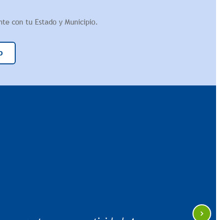
te con tu Estado y Municipio.
o
te valle; lo he sembrado durante