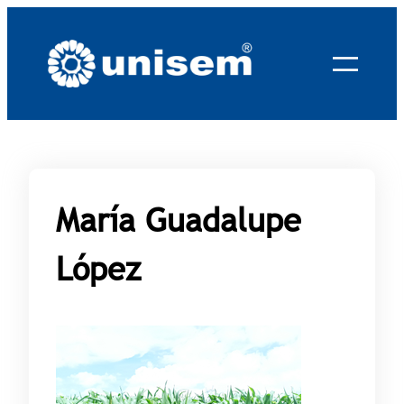
Saltar
al
contenido
María Guadalupe
López