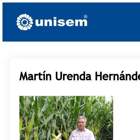
Saltar
al
contenido
Martín Urenda Hernánd