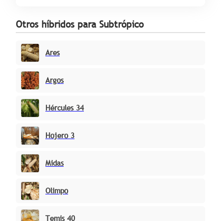
Otros híbridos para Subtrópico
Ares
Argos
Hércules 34
Hojero 3
Midas
Olimpo
Temis 40