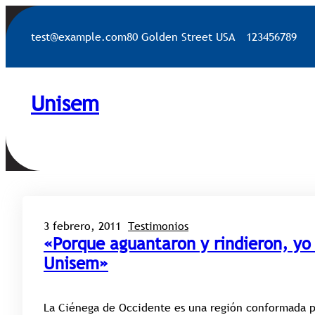
Saltar
al
test@example.com
80 Golden Street USA
123456789
contenido
Unisem
3 febrero, 2011
Testimonios
«Porque aguantaron y rindieron, yo
Unisem»
La Ciénega de Occidente es una región conformada po