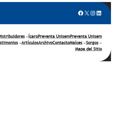
Facebook
X
Instagr
Linked
Distribuidores
Ícaro
Preventa Unisem
Preventa Unisem
stimonios
Artículos
Archivo
Contacto
Maíces
Sorgos
Mapa del Sitio