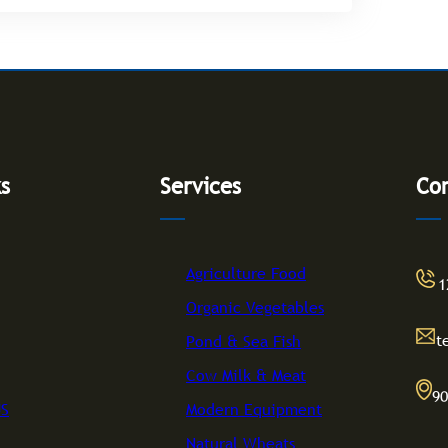
ks
Services
Con
Agriculture Food
1
Organic Vegetables
t
Pond & Sea Fish
Cow Milk & Meat
90
US
Modern Equipment
Natural Wheats