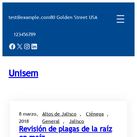
Saltar
al
test@example.com
80 Golden Street USA
contenido
123456789
Facebook
X
Instagram
LinkedIn
Unisem
8 marzo,
Altos de Jalisco
, 
Ciénega
, 
2018
General
, 
Jalisco
Revisión de plagas de la raíz