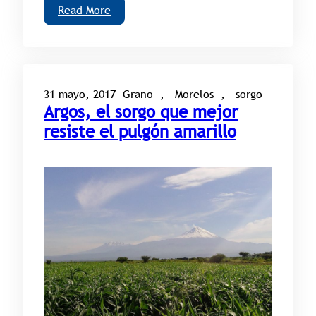
Read More
31 mayo, 2017
Grano
, 
Morelos
, 
sorgo
Argos, el sorgo que mejor
resiste el pulgón amarillo